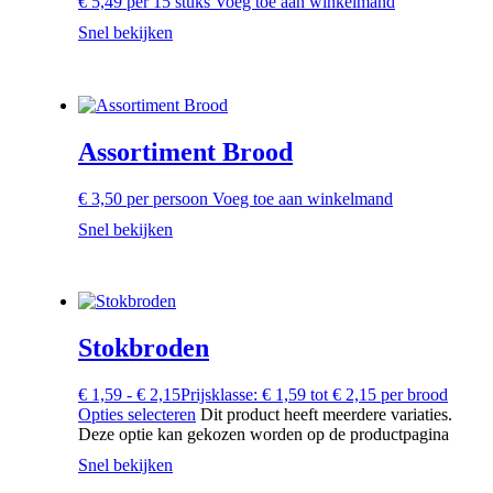
€
5,49
per 15 stuks
Voeg toe aan winkelmand
Snel bekijken
Assortiment Brood
€
3,50
per persoon
Voeg toe aan winkelmand
Snel bekijken
Stokbroden
€
1,59
-
€
2,15
Prijsklasse: € 1,59 tot € 2,15
per brood
Opties selecteren
Dit product heeft meerdere variaties.
Deze optie kan gekozen worden op de productpagina
Snel bekijken